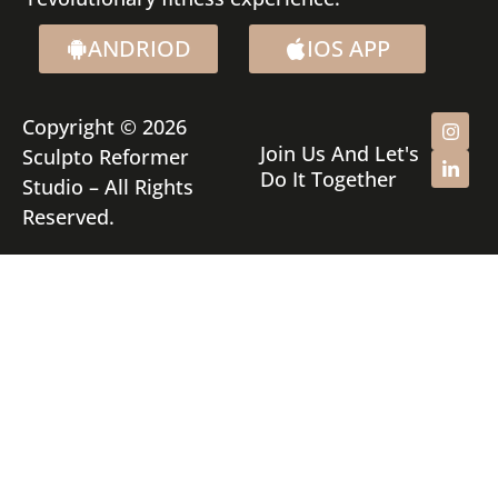
ANDRIOD
IOS APP
Copyright © 2026
Join Us And Let's
Sculpto Reformer
Do It Together
Studio – All Rights
Reserved.