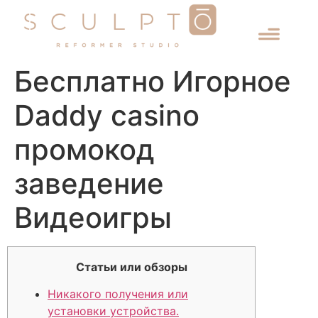
Class Schedule
Contact Us
Бесплатно Игорное
Daddy casino
промокод
заведение
Видеоигры
Статьи или обзоры
Никакого получения или
установки устройства.