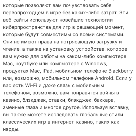
которые позволяют вам почувствовать себя
первопроходцем в игре без каких-либо затрат. Эти
веб-сайты используют новейшие технологии
киберпространства для игр в решающий момент,
которые будут совместимы со всеми системами.
Они не имеют права на потрясающую загрузку и
чтение, а также на установку устройства, которое
вам нужно для работы на каком-либо компьютере
Mac, ноутбуке или компьютере с Windows,
продуктах Mac, iPad, мобильном телефоне Blackberry
или, возможно, мобильном телефоне Android. Если у
вас есть Wi-Fi и даже связь с мобильным
телефоном, возможно, вам понравятся войны в
казино, блэкджек, ставки, блэкджек, баккара,
змеиные глаза и многое другое. Используя вставку,
вы также можете исследовать глобальные стили
классических игр в интернет-казино, таких как
нарды.