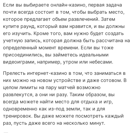
Если вы выбираете онлайн-казино, первая задача
почти всегда состоит в том, чтобы выбрать место,
которое предлагает объем развлечений. Затем
купите раунд, который вам нравится, и вы должны
его изучить. Кроме того, вам нужно будет создать
учетную запись, которая должна быть рассчитана на
определенный момент времени. Если вы тоже
присоединились, вы займетесь идеальными
видеоиграми, например, утром или небесами.
Прелесть интернет-казино в том, что заниматься в
них можно на новом устройстве и даже сотовом. В
целом лимиты на пару матчей возможно
развлекутся, а они ни разу. Таким образом, вы
всегда можете найти место для отдыха и игр,
одновременно как из-под земли, так и для
тренировок. Вы даже можете посмотреть каждый
раз, пусть даже всего на несколько минут.