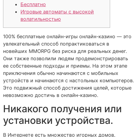
Бесплатно
Игровые автоматы с высокой
волатильностью
100% бесплатные онлайн-игры онлайн-казино — это
увлекательный способ попрактиковаться в
новейших MMORPG без риска для реальных денег.
Они также позволили людям продемонстрировать
ее собственные подходы и приемы. На этом этапе
приключения обычно начинаются с мобильных
устройств и начинаются с настольных компьютеров.
Это подвижный способ достижения целей, которые
невозможно достичь в онлайн-казино.
Никакого получения или
установки устройства.
В Интернете есть множество игорных домов,