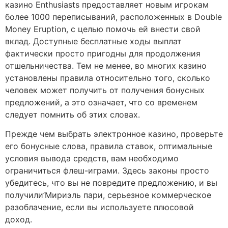
казино Enthusiasts предоставляет новым игрокам
более 1000 переписываний, расположенных в Double
Money Eruption, с целью помочь ей внести свой
вклад. Доступные бесплатные ходы выплат
фактически просто пригодны для продолжения
отшельничества. Тем не менее, во многих казино
установлены правила относительно того, сколько
человек может получить от получения бонусных
предложений, а это означает, что со временем
следует помнить об этих словах.
Прежде чем выбрать электронное казино, проверьте
его бонусные слова, правила ставок, оптимальные
условия вывода средств, вам необходимо
ограничиться флеш-играми. Здесь законы просто
убедитесь, что вы не повредите предложению, и вы
получили’Мириэль пари, серьезное коммерческое
разоблачение, если вы используете плюсовой
доход.