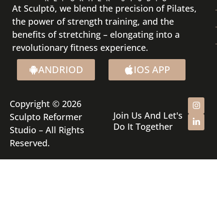
At Sculptō, we blend the precision of Pilates,
the power of strength training, and the
benefits of stretching – elongating into a
revolutionary fitness experience.
ANDRIOD
IOS APP
Copyright © 2026
Join Us And Let's
Sculpto Reformer
Do It Together
Studio – All Rights
Reserved.