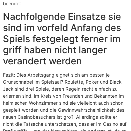
beendet.
Nachfolgende Einsatze sie
sind im vorfeld Anfang des
Spiels festgelegt ferner im
griff haben nicht langer
verandert werden
Fazit: Dies Arbeitsgang eignet sich am besten je
Grunschnabel im Spielsaal?
Roulette, Poker und Black
Jack sind drei Spiele, deren Regeln recht einfach zu
erlernen sind. Im Kreis von Freunden und Bekannten im
heimischen Wohnzimmer sind sie vielleicht auch schon
gespielt worden und die Gewinnwahrscheinlichkeit des
neuen Casinobesuchers ist gro?. Allerdings sollte er
nicht die Tatsache unterschatzen, dass er im Casino auf