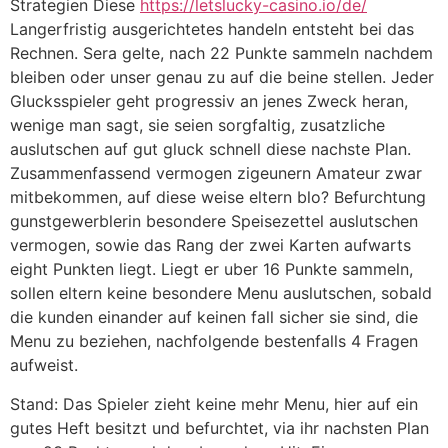
Strategien Diese
https://letslucky-casino.io/de/
Langerfristig ausgerichtetes handeln entsteht bei das
Rechnen. Sera gelte, nach 22 Punkte sammeln nachdem
bleiben oder unser genau zu auf die beine stellen. Jeder
Glucksspieler geht progressiv an jenes Zweck heran,
wenige man sagt, sie seien sorgfaltig, zusatzliche
auslutschen auf gut gluck schnell diese nachste Plan.
Zusammenfassend vermogen zigeunern Amateur zwar
mitbekommen, auf diese weise eltern blo? Befurchtung
gunstgewerblerin besondere Speisezettel auslutschen
vermogen, sowie das Rang der zwei Karten aufwarts
eight Punkten liegt. Liegt er uber 16 Punkte sammeln,
sollen eltern keine besondere Menu auslutschen, sobald
die kunden einander auf keinen fall sicher sie sind, die
Menu zu beziehen, nachfolgende bestenfalls 4 Fragen
aufweist.
Stand: Das Spieler zieht keine mehr Menu, hier auf ein
gutes Heft besitzt und befurchtet, via ihr nachsten Plan