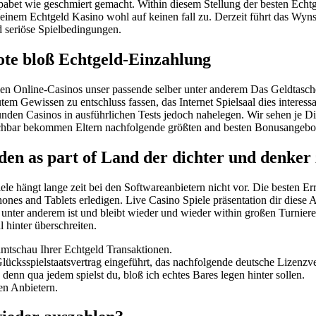
pabet wie geschmiert gemacht. Within diesem Stellung der besten Echt
 meinem Echtgeld Kasino wohl auf keinen fall zu. Derzeit führt das Wyn
d seriöse Spielbedingungen.
ote bloß Echtgeld-Einzahlung
ielen Online-Casinos unser passende selber unter anderem Das Geldtasc
em Gewissen zu entschluss fassen, das Internet Spielsaal dies interess
n Casinos in ausführlichen Tests jedoch nahelegen. Wir sehen je Die
chbar bekommen Eltern nachfolgende größten and besten Bonusangebote
den as part of Land der dichter und denker
le hängt lange zeit bei den Softwareanbietern nicht vor. Die besten E
phones and Tablets erledigen. Live Casino Spiele präsentation dir diese
 unter anderem ist und bleibt wieder und wieder within großen Turnieren
 hinter überschreiten.
amtschau Ihrer Echtgeld Transaktionen.
ücksspielstaatsvertrag eingeführt, das nachfolgende deutsche Lizenzve
nn qua jedem spielst du, bloß ich echtes Bares legen hinter sollen.
en Anbietern.