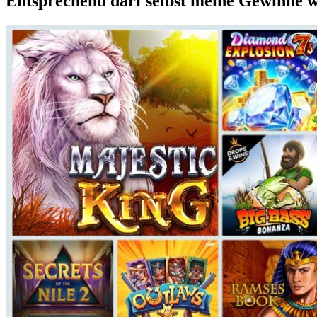
Entsprechend darf selbst meine Gewinne w