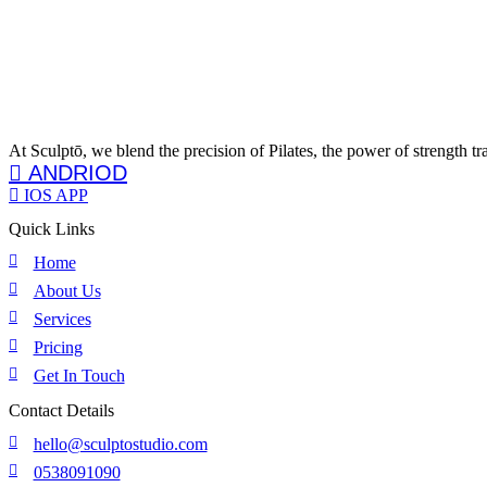
At Sculptō, we blend the precision of Pilates, the power of strength tra
ANDRIOD
IOS APP
Quick Links
Home
About Us
Services
Pricing
Get In Touch
Contact Details
hello@sculptostudio.com
0538091090