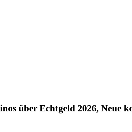
nos über Echtgeld 2026, Neue ko