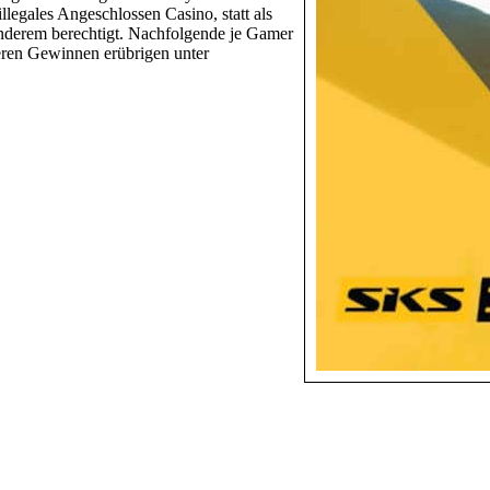
egales Angeschlossen Casino, statt als
r anderem berechtigt. Nachfolgende je Gamer
ren Gewinnen erübrigen unter