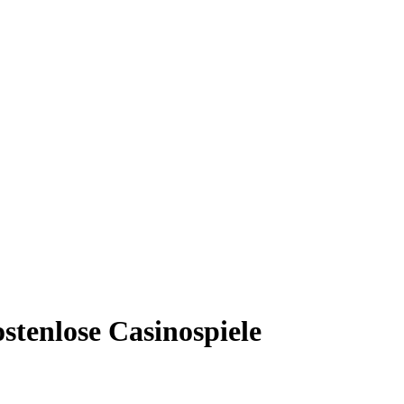
stenlose Casinospiele