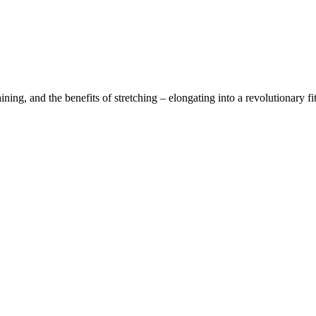
ining, and the benefits of stretching – elongating into a revolutionary f