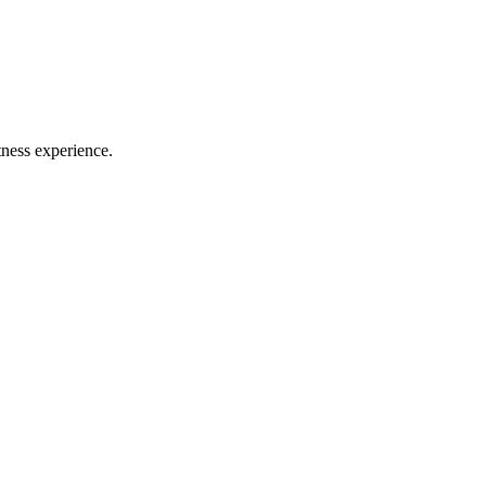
itness experience.