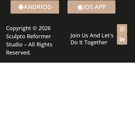
ANDRIOD
IOS APP
Copyright © 2026
Join Us And Let's
Sculpto Reformer
Do It Together
Studio – All Rights
Reserved.